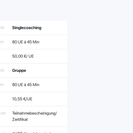
de
Singlecoaching
ten
80 UE á 45 Min
50,00 €/ UE
de
Gruppe
ten
80 UE á 45 Min
10,55 €/UE
luss
Teilnahmebescheinigung/
Zertifikat