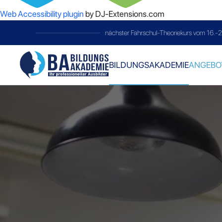
Web Accessibility plugin
by DJ-Extensions.com
om 16.-28.02.26
telc-Prüfung
i
BILDUNGSAKADEMIE
ANGEBO