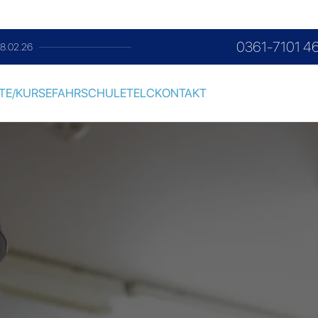
0361-7101 4
mmer am letzten Samstag im Monat
TE/KURSE
FAHRSCHULE
TELC
KONTAKT