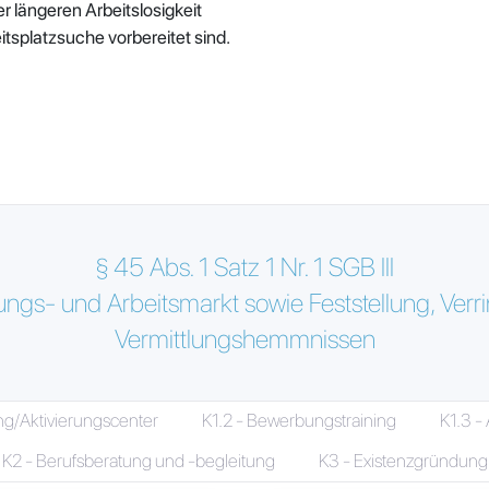
 längeren Arbeitslosigkeit
eitsplatzsuche vorbereitet sind.
§ 45 Abs. 1 Satz 1 Nr. 1 SGB III
ngs- und Arbeitsmarkt sowie Feststellung, Verr
Vermittlungshemmnissen
ng/Aktivierungscenter
K1.2 - Bewerbungstraining
K1.3 -
K2 - Berufsberatung und -begleitung
K3 - Existenzgründung