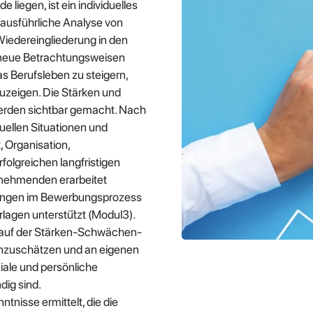
 liegen, ist ein individuelles
ausführliche Analyse von
iedereingliederung in den
, neue Betrachtungsweisen
s Berufsleben zu steigern,
zeigen. Die Stärken und
erden sichtbar gemacht. Nach
ellen Situationen und
, Organisation,
olgreichen langfristigen
ilnehmenden erarbeitet
itungen im Bewerbungsprozess
agen unterstü̈tzt (Modul3).
d auf der Stärken-Schwächen-
nzuschätzen und an eigenen
iale und persönliche
dig sind.
nisse ermittelt, die die