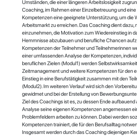
Umständen, die einer längeren Arbeitslosigkeit zugrunde
Coaching, im Rahmen einer Einzelbetreuung und eine 
Kompetenzen eine geeignete Unterstützung, um die W
Arbeitsmarkt zu erreichen. Das Coaching dient dazu
einzunehmen, die Motivation zum Wiedereinstieg in da
Hemmnisse abzubauen und berufliche Chancen aufzu
Kompetenzen der Teilnehmer und Teilnehmerinnen w
einer umfassenden Analyse der Kompetenzen, individu
beruflichen Zielen (Modul1) werden Selbstwirksamkeit
Zeitmanagement und weitere Kompetenzen für den erf
Einstieg in eine Berufstätigkeit zusammen mit den Te
(Modul2). Im weiteren Verlauf wird sich den Vorbere
gewidmet und bei der Erstellung von Bewerbungsunterl
Ziel des Coachings ist es, zu dessen Ende aufbauen
Analyse seine eigenen Kompetenzen angemessen ei
Problemfeldern arbeiten zu können. Dabei werden soz
Kompetenzen trainiert, die für den Berufsalltag notwen
Insgesamt werden durch das Coaching diejenigen Kennt