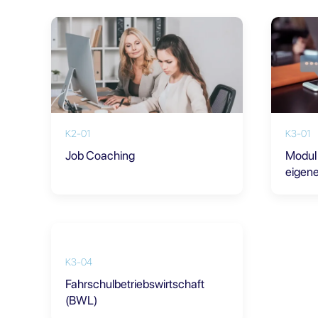
K2-01
K3-01
Job Coaching
Modul 
eigen
K3-04
Fahrschulbetriebswirtschaft
(BWL)