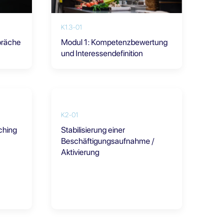
K1.3-01
präche
Modul 1: Kompetenzbewertung
und Interessendefinition
K2-01
ching
Stabilisierung einer
Beschäftigungsaufnahme /
Aktivierung