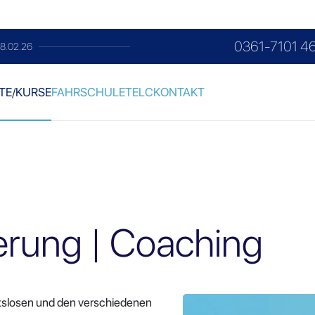
0361-7101 4
g im Monat
TE/KURSE
FAHRSCHULE
TELC
KONTAKT
ierung | Coaching
itslosen und den verschiedenen