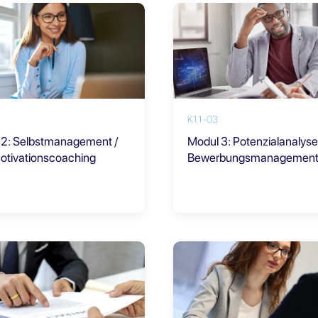
K1.1-03
 2: Selbstmanagement /
Modul 3: Potenzialanalys
otivationscoaching
Bewerbungsmanagemen