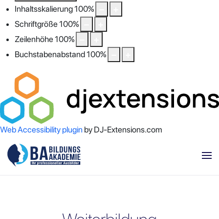
Inhaltsskalierung
100
%
Schriftgröße
100
%
Zeilenhöhe
100
%
Buchstabenabstand
100
%
Web Accessibility plugin
by DJ-Extensions.com