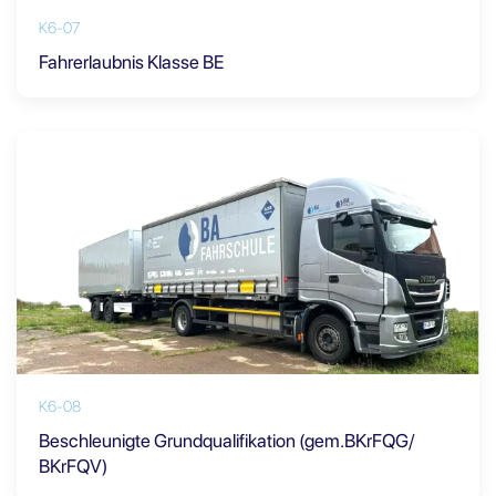
K6-07
Fahrerlaubnis Klasse BE
K6-08
Beschleunigte Grundqualifikation (gem.BKrFQG/
BKrFQV)