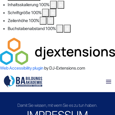
Inhaltsskalierung
100
%
Schriftgröße
100
%
Zeilenhöhe
100
%
Buchstabenabstand
100
%
Web Accessibility plugin
by DJ-Extensions.com
Damit Sie wissen, mit wem Sie es zu tun haben.